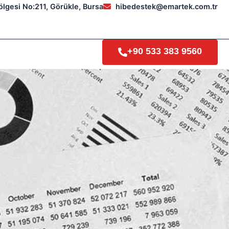
ölgesi No:211, Görükle, Bursa
hibedestek@emartek.com.tr
+90 533 383 9560