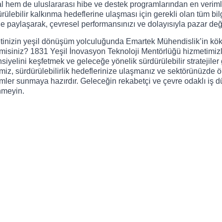
l hem de uluslararası hibe ve destek programlarından en verimli
rülebilir kalkınma hedeflerine ulaşması için gerekli olan tüm bilg
le paylaşarak, çevresel performansınızı ve dolayısıyla pazar de
etinizin yeşil dönüşüm yolculuğunda Emartek Mühendislik’in kök
 misiniz? 1831 Yeşil İnovasyon Teknoloji Mentörlüğü hizmetimizle 
siyelini keşfetmek ve geleceğe yönelik sürdürülebilir stratejiler
miz, sürdürülebilirlik hedeflerinize ulaşmanız ve sektörünüzde ö
ler sunmaya hazırdır. Geleceğin rekabetçi ve çevre odaklı iş d
nmeyin.