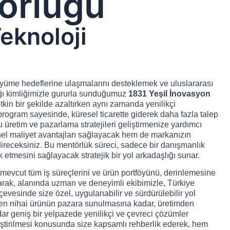
örlüğü
eknoloji
büyüme hedeflerine ulaşmalarını desteklemek ve uluslararası
ağı kimliğimizle gururla sunduğumuz
1831 Yeşil İnovasyon
etkin bir şekilde azaltırken aynı zamanda yenilikçi
rogram sayesinde, küresel ticarette giderek daha fazla talep
 üretim ve pazarlama stratejileri geliştirmenize yardımcı
onel maliyet avantajları sağlayacak hem de markanızın
direceksiniz. Bu mentörlük süreci, sadece bir danışmanlık
k etmesini sağlayacak stratejik bir yol arkadaşlığı sunar.
 mevcut tüm iş süreçlerini ve ürün portföyünü, derinlemesine
larak, alanında uzman ve deneyimli ekibimizle, Türkiye
çevesinde size özel, uygulanabilir ve sürdürülebilir yol
nden nihai ürünün pazara sunulmasına kadar, üretimden
adar geniş bir yelpazede yenilikçi ve çevreci çözümler
iştirilmesi konusunda size kapsamlı rehberlik ederek, hem