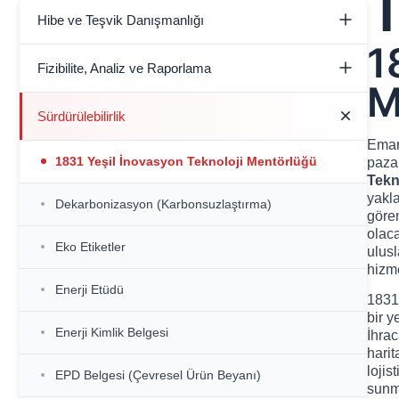
T
Hibe ve Teşvik Danışmanlığı
1
Hibe Destekleri Danışmanlığı
Fizibilite, Analiz ve Raporlama
M
Yatırım Teşvikleri Danışmanlığı
Dijital Dönüşüm Değerlendirme Analizi ve
Sürdürülebilirlik
Raporlaması (DDX)
Emart
1831 Yeşil İnovasyon Teknoloji Mentörlüğü
pazar
Yalın Olgunluk Değerlendirme Analizi ve
Tekn
Raporlaması (YODA & YODAR)
yakla
Dekarbonizasyon (Karbonsuzlaştırma)
gören
Yeşil Dönüşüm Destek Programı Yol Haritası
olaca
Eko Etiketler
(YDDP)
ulusl
hizme
Enerji Etüdü
1831 
bir y
Enerji Kimlik Belgesi
İhrac
hari
lojis
EPD Belgesi (Çevresel Ürün Beyanı)
sunma