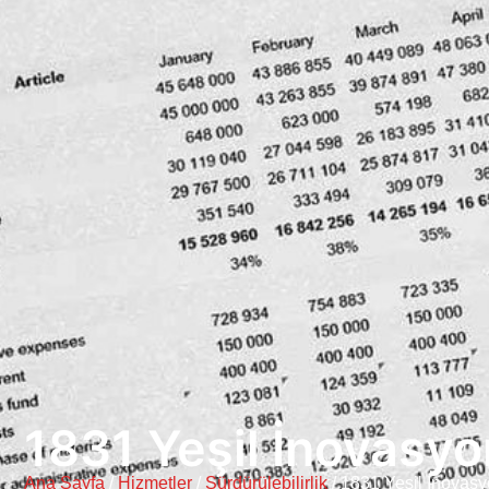
1831 Yeşil İnovasyo
Ana Sayfa
/
Hizmetler
/
Sürdürülebilirlik
/
1831 Yeşil İnovasy