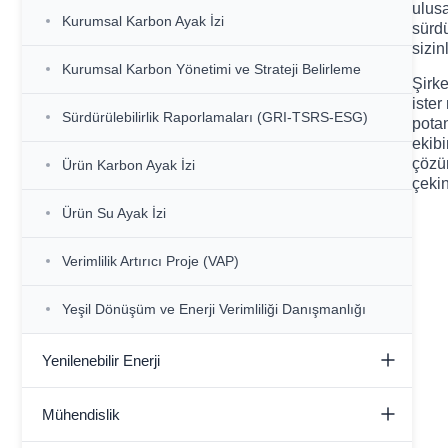
ulusa
Kurumsal Karbon Ayak İzi
sürdü
sizin
Kurumsal Karbon Yönetimi ve Strateji Belirleme
Şirk
ister
Sürdürülebilirlik Raporlamaları (GRI-TSRS-ESG)
potan
ekibi
çözüm
Ürün Karbon Ayak İzi
çeki
Ürün Su Ayak İzi
Verimlilik Artırıcı Proje (VAP)
Yeşil Dönüşüm ve Enerji Verimliliği Danışmanlığı
Yenilenebilir Enerji
Endüstriyel İşletmelere Yönelik GES EPC
Mühendislik