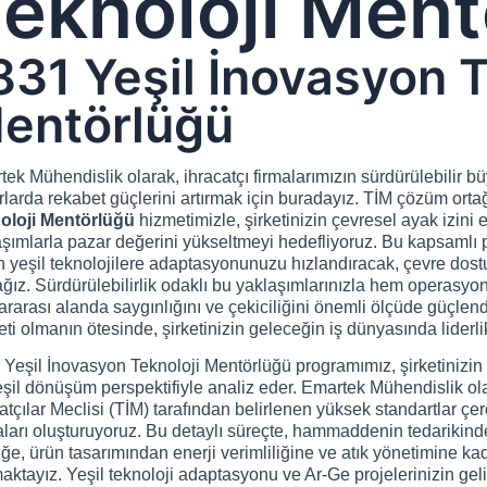
eknoloji Ment
831 Yeşil İnovasyon T
entörlüğü
ek Mühendislik olarak, ihracatçı firmalarımızın sürdürülebilir 
larda rekabet güçlerini artırmak için buradayız. TİM çözüm ort
oloji Mentörlüğü
hizmetimizle, şirketinizin çevresel ayak izini 
şımlarla pazar değerini yükseltmeyi hedefliyoruz. Bu kapsamlı p
 yeşil teknolojilere adaptasyonunuzu hızlandıracak, çevre dostu
ğız. Sürdürülebilirlik odaklı bu yaklaşımlarınızla hem operasy
ararası alanda saygınlığını ve çekiciliğini önemli ölçüde güçlen
ti olmanın ötesinde, şirketinizin geleceğin iş dünyasında liderli
Yeşil İnovasyon Teknoloji Mentörlüğü programımız, şirketinizin
eşil dönüşüm perspektifiyle analiz eder. Emartek Mühendislik o
atçılar Meclisi (TİM) tarafından belirlenen yüksek standartlar çer
taları oluşturuyoruz. Bu detaylı süreçte, hammaddenin tedariki
tiğe, ürün tasarımından enerji verimliliğine ve atık yönetimine k
ktayız. Yeşil teknoloji adaptasyonu ve Ar-Ge projelerinizin gel