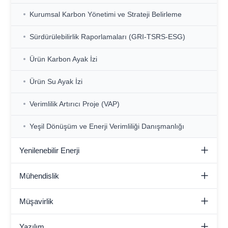
Kurumsal Karbon Yönetimi ve Strateji Belirleme
Sürdürülebilirlik Raporlamaları (GRI-TSRS-ESG)
Ürün Karbon Ayak İzi
Ürün Su Ayak İzi
Verimlilik Artırıcı Proje (VAP)
Yeşil Dönüşüm ve Enerji Verimliliği Danışmanlığı
Yenilenebilir Enerji
Endüstriyel İşletmelere Yönelik GES EPC
Mühendislik
GES Yatırımları için Teknik ve Finansal Fizibilite
Akıllı Fabrika Mühendislik ve Teknoloji Geliştirme
Müşavirlik
HES, GES ve RES Alım Satım Aracılığı
Endüstri 4.0 Uygulamaları
Fabrika Değerleme, Satış ve Aracılık
Yazılım