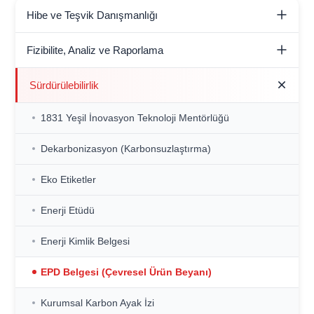
Hibe ve Teşvik Danışmanlığı
Hibe Destekleri Danışmanlığı
Fizibilite, Analiz ve Raporlama
Yatırım Teşvikleri Danışmanlığı
Dijital Dönüşüm Değerlendirme Analizi ve Raporlaması
Sürdürülebilirlik
(DDX)
1831 Yeşil İnovasyon Teknoloji Mentörlüğü
Yalın Olgunluk Değerlendirme Analizi ve Raporlaması
(YODA & YODAR)
Dekarbonizasyon (Karbonsuzlaştırma)
Yeşil Dönüşüm Destek Programı Yol Haritası (YDDP)
Eko Etiketler
Enerji Etüdü
Enerji Kimlik Belgesi
EPD Belgesi (Çevresel Ürün Beyanı)
Kurumsal Karbon Ayak İzi