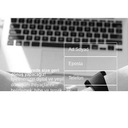
En kısa sürede size geri
dönüş yapacağız!
İşletmenizin dijital ve yeşil
dönüşüm ihtiyaçlarını
belirlemek, hibe ve teşvik
imkanlarını
değerlendirmek için formu
doldurun. Uzman ekibimiz
size özel çözüm
önerileriyle geri
dönecektir.