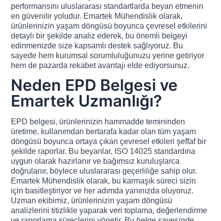
performansını uluslararası standartlarda beyan etmenin
en güvenilir yoludur. Emartek Mühendislik olarak,
ürünlerinizin yaşam döngüsü boyunca çevresel etkilerini
detaylı bir şekilde analiz ederek, bu önemli belgeyi
edinmenizde size kapsamlı destek sağlıyoruz. Bu
sayede hem kurumsal sorumluluğunuzu yerine getiriyor
hem de pazarda rekabet avantajı elde ediyorsunuz.
Neden EPD Belgesi ve
Emartek Uzmanlığı?
EPD belgesi, ürünlerinizin hammadde temininden
üretime, kullanımdan bertarafa kadar olan tüm yaşam
döngüsü boyunca ortaya çıkan çevresel etkileri şeffaf bir
şekilde raporlar. Bu beyanlar, ISO 14025 standardına
uygun olarak hazırlanır ve bağımsız kuruluşlarca
doğrulanır, böylece uluslararası geçerliliğe sahip olur.
Emartek Mühendislik olarak, bu karmaşık süreci sizin
için basitleştiriyor ve her adımda yanınızda oluyoruz.
Uzman ekibimiz, ürünlerinizin yaşam döngüsü
analizlerini titizlikle yaparak veri toplama, değerlendirme
ve raporlama süreçlerini yönetir.
Bu belge sayesinde,