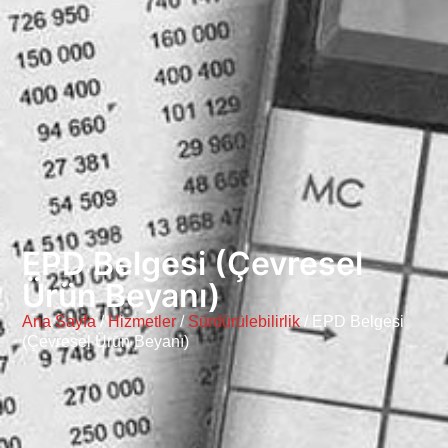
EPD Belgesi (Çevresel
Ürün Beyanı)
Ana Sayfa
/
Hizmetler
/
Sürdürülebilirlik
/
EPD Belgesi
(Çevresel Ürün Beyanı)